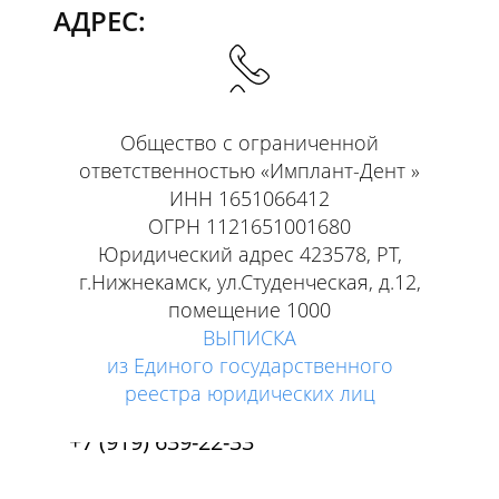
АДРЕС:
Общество с ограниченной
ответственностью «Имплант-Дент »
Пн-Пт: с 8-00 по 20-00 Мск
ИНН 1651066412
Сб-Вс: с 9-00 по 15-00 Мск
ОГРН 1121651001680
СОЦ. СЕТИ:
Юридический адрес 423578, РТ,
г.Нижнекамск, ул.Студенческая, д.12,
помещение 1000
ВЫПИСКА
+7 (8555) 39-22-33
из Единого государственного
реестра юридических лиц
+7 (917) 239-22-33
+7 (919) 639-22-33