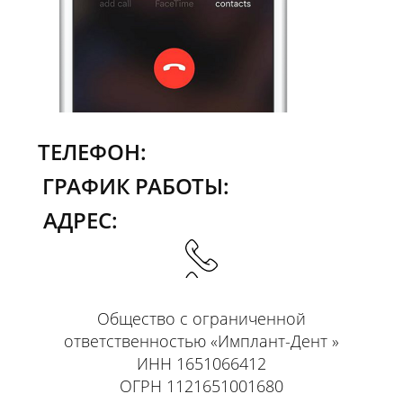
8 (917) 239-22-33
ТЕЛЕФОН:
ГРАФИК РАБОТЫ:
АДРЕС:
Общество с ограниченной
ответственностью «Имплант-Дент »
Пн-Пт: с 8-00 по 20-00 Мск
ИНН 1651066412
Сб-Вс: с 9-00 по 15-00 Мск
ОГРН 1121651001680
СОЦ. СЕТИ: