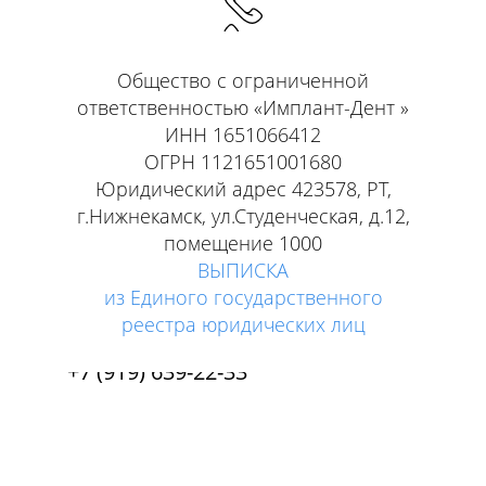
Общество с ограниченной
ответственностью «Имплант-Дент »
Пн-Пт: с 8-00 по 20-00 Мск
ИНН 1651066412
Сб-Вс: с 9-00 по 15-00 Мск
ОГРН 1121651001680
СОЦ. СЕТИ:
Юридический адрес 423578, РТ,
г.Нижнекамск, ул.Студенческая, д.12,
помещение 1000
ВЫПИСКА
+7 (8555) 39-22-33
из Единого государственного
реестра юридических лиц
+7 (917) 239-22-33
+7 (919) 639-22-33